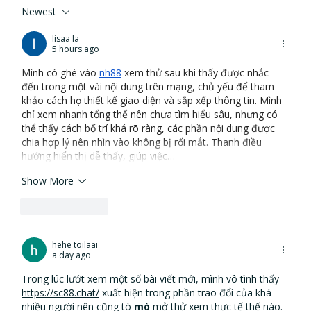
Newest
Why Hearing Health is the Next
Frontier in the Early Detection of
lisaa la
5 hours ago
Alzheimer’s Disease
Mình có ghé vào 
nh88
 xem thử sau khi thấy được nhắc 
đến trong một vài nội dung trên mạng, chủ yếu để tham 
khảo cách họ thiết kế giao diện và sắp xếp thông tin. Mình 
chỉ xem nhanh tổng thể nên chưa tìm hiểu sâu, nhưng có 
thể thấy cách bố trí khá rõ ràng, các phần nội dung được 
chia hợp lý nên nhìn vào không bị rối mắt. Thanh điều 
hướng hiển thị dễ thấy, giúp việc…
Show More
Like
Reply
hehe toilaai
a day ago
Trong lúc lướt xem một số bài viết mới, mình vô tình thấy 
https://sc88.chat/
 xuất hiện trong phần trao đổi của khá 
nhiều người nên cũng tò 
mò
 mở thử xem thực tế thế nào. 