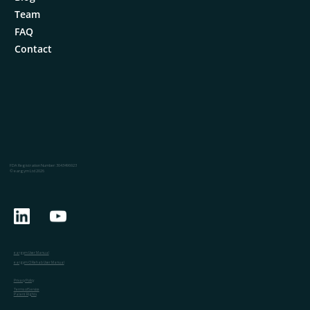
Team
FAQ
Contact
FDA Registration Number: 3043496923
© eargym Ltd 2026
eargym User Manual
eargym CI Rehab User Manual
Privacy Policy
Terms of Service
Patent Rights