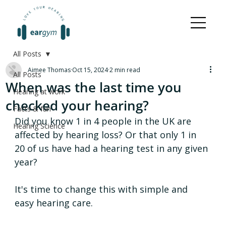
All Posts
Aimee Thomas
Oct 15, 2024
2 min read
All Posts
When was the last time you
Hearing at work
checked your hearing?
Facts & fun
Did you know 1 in 4 people in the UK are 
Hearing Science
affected by hearing loss? Or that only 1 in 
20 of us have had a hearing test in any given 
year? 
It's time to change this with simple and 
easy hearing care. 