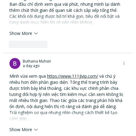
Ban đầu chỉ định xem qua vài phút, nhưng mình lại dành 
thêm chút thời gian để quan sát cách sắp xếp tổng thể. 
Các khối nội dung được bố trí khá gọn, tiêu đề nổi bật và 
từng danh mục hiển thị rõ nên nhìn không…
Show More
Like
Reply
Buthaina Muhsin
a day ago
Mình vừa xem qua 
https://www.111jlvip.com/
 và chú ý 
nhiều hơn đến phần giao diện. Tổng thể trang trình bày 
được trình bày khá thoáng, các khu vực chính phân chia 
tương đối hợp lý nên việc tìm kiếm mục cần xem không bị 
mất nhiều thời gian. Thao tác giữa các trang phản hồi khá 
ổn định, nội dung hiển thị rõ ràng và đánh giá dễ dàng. 
Trải nghiệm sơ qua nhưng nhìn chung cách thiết kế tạo 
cảm giác…
Show More