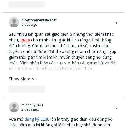
Like
Reply
blogcommentsieuviet
a day ago
Sau nhiều lần quan sát giao diện ở những thời điểm khác 
nhau, 
RR88
cho mình cảm giác khá rõ ràng về hệ thống 
điều hướng. Các danh mục thể thao, xổ số, casino trực 
tuyến và nổ hũ được đặt theo từng nhóm chức năng, giúp 
giảm thời gian tìm kiếm khi muốn chuyển sang nội dung 
khác. Mình nhận thấy các khu vực bắn cá, game bài và đá 
gà cũng được trình bày tách biệt nên dễ theo…
Show More
Like
Reply
minhduy6471
2 days ago
Vừa mở 
đăng ký EE88
 lên là thấy giao diện kiểu đồng bộ 
thật, bấm qua lại không bị lệch nhịp hay phải đoán xem 